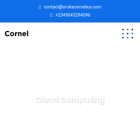
contact@orokecornelius.com
+2349043294096
Cloud Computing