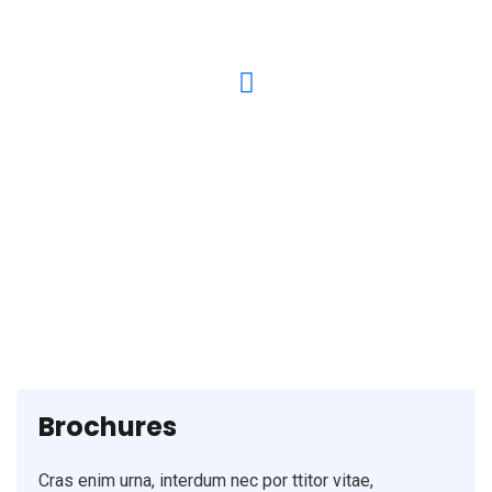
Have any Questions? Call us Today!
(123) 222-8888
Brochures
Cras enim urna, interdum nec por ttitor vitae,